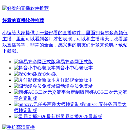
好看的直播软件推荐
小编给大家提供了一些好看的直播软件，里面拥有超多高颜值
主播，里面可以看到各种才艺表演，可以和主播聊天，收看游
戏直播等等，非常的全面，感兴趣的朋友们赶紧来兔叽下载站
下载哦。
华易算命网正式版
抖音小中心老版本
深众ios版
亮仔影视全新版本
囧动漫会员免登录
康娜ACG二次元交流
平台定制版
mfhzcc.无任务画质大
师帧定制版
灵犀直播2026最新版