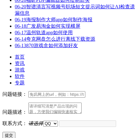
06-20
福昕PDF编辑器如何绘制箭头
06-20
智谱清言写视频号职场短文提示词如何让AI检查遗
漏信息
06-19
海报制作大师app如何制作海报
06-18
广发易淘金如何实现横屏
06-17
温州轨道app如何使用
06-14
夸克网盘怎么进行离线下载资源
06-13
870游戏盒如何添加好友
首页
资讯
游戏
软件
专题
问题链接：
问题描述：
联系方式：
请选择