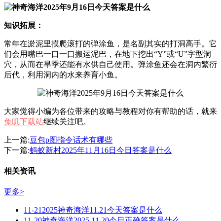
知识拓展：
常年在淤泥里摸爬滚打的弹涂鱼，是名副其实的打洞高手。它
们会用嘴巴一口一口搬运泥巴，在地下挖出“Y”或“U”字型洞
穴，从而在旱季还能有水供自己使用。弹涂鱼还会在洞内繁衍
后代，利用洞内的水来养育小鱼。
大家觉得小编为各位带来的攻略与教程对你有帮助的话，就来
兔叽下载站
继续关注吧。
上一篇:
豆包p图指令话术有哪些
下一篇:
蚂蚁新村2025年11月16日今日答案是什么
相关资讯
更多>
11-21
2025神奇海洋11.21今天答案是什么
11-20
神奇海洋2025.11.20今日正确答案是什么