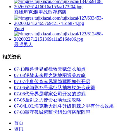
巅峰坦克:装甲战歌存档版
Yurei
最强男人
相关资讯
07-13
魔兽世界戒律牧天赋怎么加点
07-08
逆战未来樱之渊地图通关攻略
07-07
小鱼传奇赤凤洞隐藏图如何开启
07-06
光与影33号远征队抽枝杖怎么获得
07-06
代号界是哪家公司开发的游戏
07-05
圣剑之刃使命召唤玩法攻略
07-04
LOL海克斯大乱斗升级荆棘之甲有什么效果
07-03
墨守孤城紫骑卡组如何搭配阵容
首页
资讯