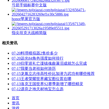
弓箭手锦标赛中文版
honor苹果官方版
指尖坦克大战精简版
相关资讯
07-20
料理模拟器2售价多少
07-20
远光84角色强度如何排行
07-19
归零巡礼亡谍镇魂曲瀑泪成就怎么完成
07-17
我要当老祖如何游历
07-15
龙胤立志传高性价比加潜力武功有哪些推荐
07-13
王者荣耀世界藏宝图位置在哪
07-13
洛克王国世界S2赛季新增了哪些精灵
07-12
遗弃之地天材地宝怎么选
首页
资讯
游戏