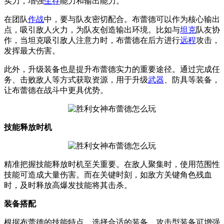
实力，增强
生存
能力和输出能力。
在团队
作战
中，要与队友密切配合。布蕾德可以作为核心输出
点，吸引敌人火力，为队友创造输出环境。比如与
坦克
队友协
作，当坦克吸引敌人注意力时，布蕾德在后方进行
远程
攻击，
发挥最大伤害。
此外，升级装备也是提升布蕾德实力的重要途径。通过完成任
务、击败敌人等方式获取资源，用于升级
武器
、防具等装备，
让布蕾德在战斗中更具优势。
技能释放时机
精准把握技能释放时机至关重要。在敌人聚集时，使用范围性
技能可造成大量伤害。而在关键时刻，如敌方关键角色残血
时，及时释放高爆发技能将其击杀。
装备搭配
根据布蕾德的技能特点，选择合适的装备。攻击型装备可增强