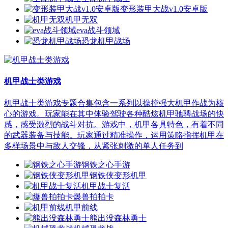
变形装甲大战v1.0安卓版
机甲无双
eva战斗领域
恐龙机甲战场
机甲战士类游戏
机甲战士类游戏专题合集包含一系列以操控强大机甲作战为核
心的游戏。玩家能在其中体验驾驶各种酷炫机甲驰骋战场的快
感，感受激烈的战斗对抗。游戏中，机甲各具特色，有着不同
的武器装备与技能。玩家通过精准操作，运用策略指挥机甲在
多样场景中与敌人交锋，从紧张刺激的单人任务到
钢铁之心手游
钢铁侠变形机甲
机甲战士复活
爆兽拍拍卡
机甲前线
熊出没森林勇士