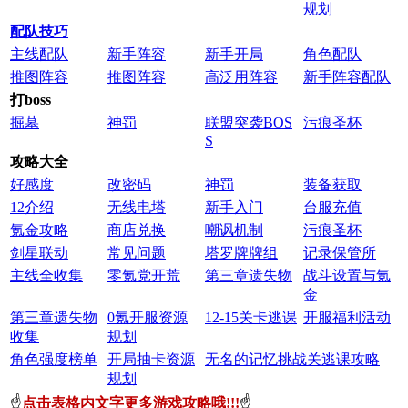
规划
配队技巧
主线配队
新手阵容
新手开局
角色配队
推图阵容
推图阵容
高泛用阵容
新手阵容配队
打boss
掘墓
神罚
联盟突袭BOS
污痕圣杯
S
攻略大全
好感度
改密码
神罚
装备获取
12介绍
无线电塔
新手入门
台服充值
氪金攻略
商店兑换
嘲讽机制
污痕圣杯
剑星联动
常见问题
塔罗牌牌组
记录保管所
主线全收集
零氪党开荒
第三章遗失物
战斗设置与氪
金
第三章遗失物
0氪开服资源
12-15关卡逃课
开服福利活动
收集
规划
角色强度榜单
开局抽卡资源
无名的记忆挑战关
逃课攻略
规划
☝
点击表格内文字更多游戏攻略哦!!!
☝