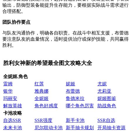
输出，防御型装备能提升生存能力，要根据实际战斗需求进行
合理搭配。
团队协作要点
与队友沟通协作，明确各自职责。在战斗中相互支援，布蕾德
要注意队友的血量情况，适时提供治疗或保护技能，共同赢得
胜利。
胜利女神新的希望最全图文攻略大全
全妮姬.角色
雷姆
红莲
妮姬
尤妮
银华
雅典娜
布蕾德
尤莉亚
玛丽安
全妮姬
鲁德米拉
妮姬图鉴
解放英雄
角色好感度
哪个角色厉害
助战角色
卡池攻略
自选SSR
SSR强度
新手卡池
SSR自选
未来卡池
尼尔联动卡池
新手抽卡规划
开局抽卡资源